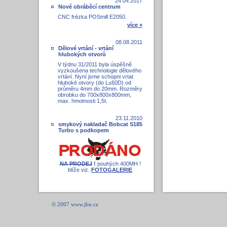
24.04.2017
Nové obráběcí centrum
CNC frézka POSmill E2050.
více »
08.08.2011
Dělové vrtání - vrtání
hlubokých otvorů
V týdnu 31/2011 byla úspěšně
vyzkoušena technologie dělového
vrtání. Nyní jsme schopni vrtat
hluboké otvory (do L≤60D) od
průměru 4mm do 20mm. Rozměry
obrobku do 700x800x800mm,
max. hmotnosti 1,5t.
23.11.2010
smykový nakladač Bobcat S185
Turbo s podkopem
NA PRODEJ
!
pouhých 400MH !
blíže viz.
FOTOGALERIE
© 2007 www.jbn.cz