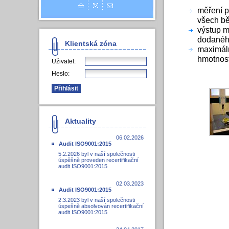
měření 
všech b
výstup m
dodanéh
Klientská zóna
maximáln
hmotnos
Uživatel:
Heslo:
Aktuality
06.02.2026
Audit ISO9001:2015
5.2.2026 byl v naší společnosti
úspěšně proveden recertifikační
audit ISO9001:2015
02.03.2023
Audit ISO9001:2015
2.3.2023 byl v naší společnosti
úspešně absolvován recertifikační
audit ISO9001:2015