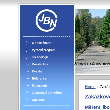
O společnosti
Výrobní program
Technologie
Je nutné si stáhnout novo
Konstrukce
Kvalita
Reference
Fotogalerie
Home
» Zakáz
Zakázkové 3D měření
Zakázkov
Kontakty
Měření lib