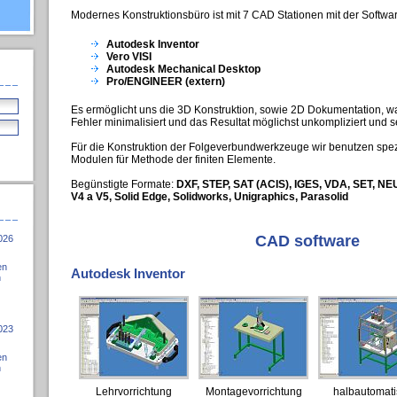
Modernes Konstruktionsbüro ist mit 7 CAD Stationen mit der Softwar
Autodesk Inventor
Vero VISI
Autodesk Mechanical Desktop
Pro/ENGINEER (extern)
Es ermöglicht uns die 3D Konstruktion, sowie 2D Dokumentation, w
Fehler minimalisiert und das Resultat möglichst unkompliziert und se
Für die Konstruktion der Folgeverbundwerkzeuge wir benutzen spezi
Modulen für Methode der finiten Elemente.
Begünstigte Formate:
DXF, STEP, SAT (ACIS), IGES, VDA, SET, NEU
V4 a V5, Solid Edge, Solidworks, Unigraphics, Parasolid
CAD software
026
en
Autodesk Inventor
h
023
en
h
Lehrvorrichtung
Montagevorrichtung
halbautomati