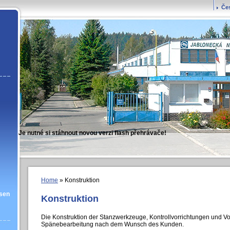
Če
Je nutné si stáhnout novou verzi flash přehrávače!
Home
» Konstruktion
sen
Konstruktion
Die Konstruktion der Stanzwerkzeuge, Kontrollvorrichtungen und Vor
Spänebearbeitung nach dem Wunsch des Kunden.