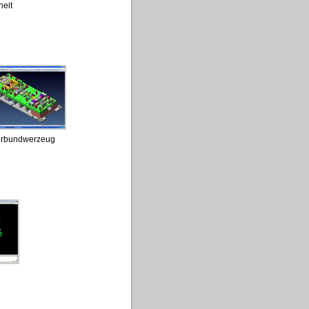
eit
erbundwerzeug