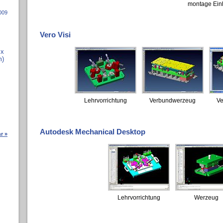
montage Einh
009
Vero Visi
 x
m)
Lehrvorrichtung
Verbundwerzeug
V
Autodesk Mechanical Desktop
r »
Lehrvorrichtung
Werzeug